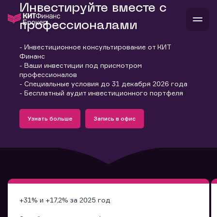
Инвестируйте вместе с
профессионалами
- Инвестиционное консультирование от КИТ
В
Финанс
Войти
Стать клиентом
- Ваши инвестиции под присмотром
Л
профессионалов
- Специальные условия до 31 декабря 2026 года
В
В
В
инвестиции
- Бесплатный аудит инвестиционного портфеля
банкам и компаниям
Подробнее
Запись в офис
о компании
Узнать больше
Запись в офис
поддержка
Узнать больше
Запись в офис
и
о 
п
тарифы
с 
н
и
г
к
т
ан
ка
н
и
п
ба
м
у
во
до
р
о
д
+31% и +17,2% за 2025 год