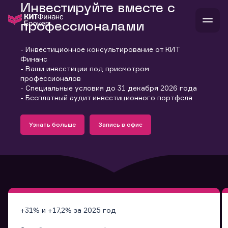
Инвестируйте вместе с
профессионалами
- Инвестиционное консультирование от КИТ
В
Финанс
Войти
Стать клиентом
- Ваши инвестиции под присмотром
Л
профессионалов
- Специальные условия до 31 декабря 2026 года
В
В
В
инвестиции
- Бесплатный аудит инвестиционного портфеля
банкам и компаниям
Подробнее
Запись в офис
о компании
Узнать больше
Запись в офис
поддержка
Узнать больше
Запись в офис
и
о 
п
тарифы
с 
н
и
г
к
т
ан
ка
н
и
п
ба
м
у
во
до
р
о
д
+31% и +17,2% за 2025 год