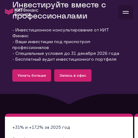
Инвестируйте вместе с
профессионалами
- Инвестиционное консультирование от КИТ
В
Финанс
Войти
Стать клиентом
- Ваши инвестиции под присмотром
Л
профессионалов
- Специальные условия до 31 декабря 2026 года
В
В
В
инвестиции
- Бесплатный аудит инвестиционного портфеля
банкам и компаниям
Подробнее
Запись в офис
о компании
Узнать больше
Запись в офис
поддержка
Узнать больше
Запись в офис
и
о 
п
тарифы
с 
н
и
г
к
т
ан
ка
н
и
п
ба
м
у
во
до
р
о
д
+31% и +17,2% за 2025 год