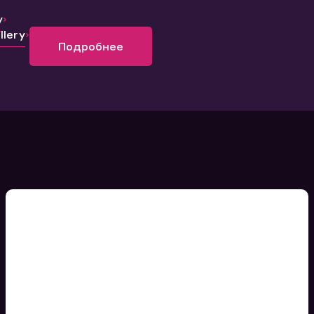
y
lery
Подробнее