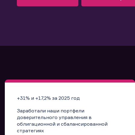
Узнать больше
Запись в офис
Подробнее
Запись в офис
+31% и +17,2% за 2025 год
Заработали наши портфели
доверительного управления в
облигационной и сбалансированной
стратегиях