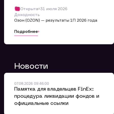
Обр
Открыта
31 июля 2026
Мы буде
Доходность
Оставьте
Озон (OZON) — результаты 1П 2026 года
ближайш
Подробнее
Но
Ф
Новости
Em
Обр
Обр
Обр
Заяв
Мо
07.08.2026 09:46:00
Спасибо
Спасибо
Памятка для владельцев FinEx:
Ваше об
Спасибо!
ближайш
ближайш
процедура ликвидации фондов и
Ко
официальные ссылки