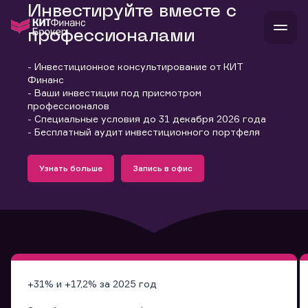
Инвестируйте вместе с
профессионалами
- Инвестиционное консультирование от КИТ
В
Финанс
Войти
Стать клиентом
- Ваши инвестиции под присмотром
Л
профессионалов
- Специальные условия до 31 декабря 2026 года
В
В
В
инвестиции
- Бесплатный аудит инвестиционного портфеля
банкам и компаниям
Подробнее
Запись в офис
о компании
Узнать больше
Запись в офис
поддержка
Узнать больше
Запись в офис
и
о 
п
тарифы
с 
н
и
г
к
т
ан
ка
н
и
п
ба
м
у
во
до
р
о
д
+31% и +17,2% за 2025 год