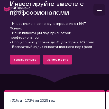
Инвестируйте вместе с
профессионалами
- Инвестиционное консультирование от КИТ
В
Финанс
Войти
Стать клиентом
- Ваши инвестиции под присмотром
Л
профессионалов
- Специальные условия до 31 декабря 2026 года
В
В
В
инвестиции
- Бесплатный аудит инвестиционного портфеля
банкам и компаниям
Подробнее
Запись в офис
о компании
Узнать больше
Запись в офис
поддержка
Узнать больше
Запись в офис
и
о 
п
тарифы
с 
н
и
г
к
т
ан
ка
н
и
п
ба
м
у
во
до
р
о
д
+31% и +17,2% за 2025 год