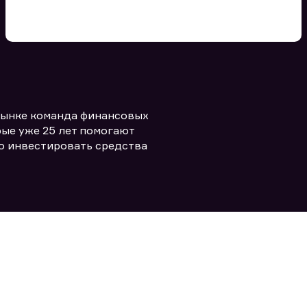
Вы можете добавить файл
формата doc, xls, pdf, txt, не
превышающий размера 5мб
рынке команда финансовых
Заполняя форму вы даете согласие
политикой конфиденциальности и
править заявку
ые уже 25 лет помогают
правилами
о инвестировать средства