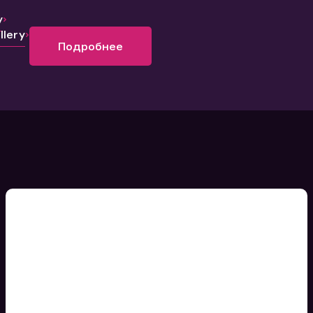
y
lery
Подробнее