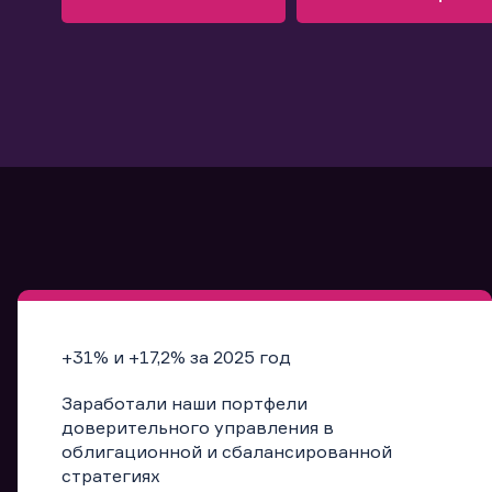
Узнать больше
Запись в офис
Подробнее
Запись в офис
+31% и +17,2% за 2025 год
Заработали наши портфели
доверительного управления в
облигационной и сбалансированной
стратегиях