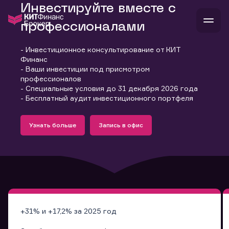
Инвестируйте вместе с
профессионалами
- Инвестиционное консультирование от КИТ
В
Финанс
Войти
Стать клиентом
- Ваши инвестиции под присмотром
Л
профессионалов
- Специальные условия до 31 декабря 2026 года
В
В
В
инвестиции
- Бесплатный аудит инвестиционного портфеля
банкам и компаниям
Подробнее
Запись в офис
о компании
Узнать больше
Запись в офис
поддержка
Узнать больше
Запись в офис
и
о 
п
тарифы
с 
н
и
г
к
т
ан
ка
н
и
п
ба
м
у
во
до
р
о
д
+31% и +17,2% за 2025 год