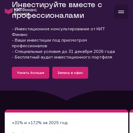
Инвестируйте вместе с
профессионалами
- Инвестиционное консультирование от КИТ
В
Финанс
Войти
Стать клиентом
- Ваши инвестиции под присмотром
Л
профессионалов
- Специальные условия до 31 декабря 2026 года
В
В
В
инвестиции
- Бесплатный аудит инвестиционного портфеля
банкам и компаниям
Подробнее
Запись в офис
о компании
Узнать больше
Запись в офис
поддержка
Узнать больше
Запись в офис
и
о 
п
тарифы
с 
н
и
г
к
т
ан
ка
н
и
п
ба
м
у
во
до
р
о
д
+31% и +17,2% за 2025 год