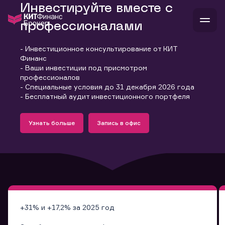
Инвестируйте вместе с
профессионалами
- Инвестиционное консультирование от КИТ
В
Финанс
Войти
Стать клиентом
- Ваши инвестиции под присмотром
Л
профессионалов
- Специальные условия до 31 декабря 2026 года
В
В
В
инвестиции
- Бесплатный аудит инвестиционного портфеля
банкам и компаниям
Подробнее
Запись в офис
о компании
Узнать больше
Запись в офис
поддержка
Узнать больше
Запись в офис
и
о 
п
тарифы
с 
н
и
г
к
т
ан
ка
н
и
п
ба
м
у
во
до
р
о
д
+31% и +17,2% за 2025 год