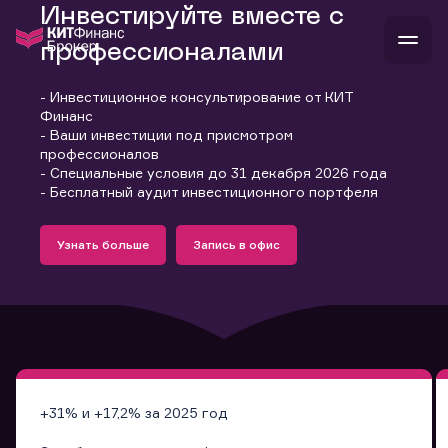
Инвестируйте вместе с
профессионалами
- Инвестиционное консультирование от КИТ
В
Финанс
Войти
Стать клиентом
- Ваши инвестиции под присмотром
Л
профессионалов
- Специальные условия до 31 декабря 2026 года
В
В
В
инвестиции
- Бесплатный аудит инвестиционного портфеля
банкам и компаниям
Подробнее
Запись в офис
о компании
Узнать больше
Запись в офис
поддержка
Узнать больше
Запись в офис
и
о 
п
тарифы
с 
н
и
г
к
т
ан
ка
н
и
п
ба
м
у
во
до
р
о
д
+31% и +17,2% за 2025 год