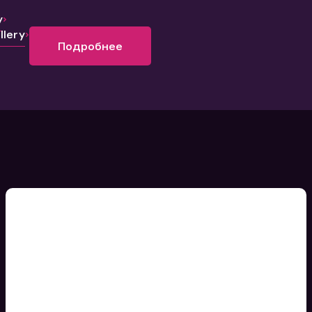
y
lery
Подробнее