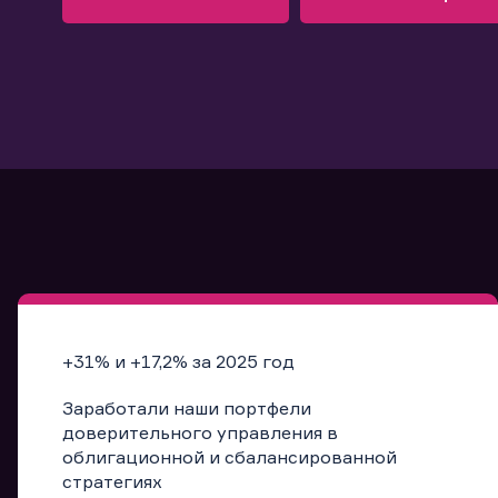
Узнать больше
Запись в офис
Подробнее
Запись в офис
+31% и +17,2% за 2025 год
Заработали наши портфели
доверительного управления в
облигационной и сбалансированной
стратегиях