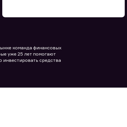
Вы можете добавить файл
формата doc, xls, pdf, txt, не
превышающий размера 5мб
рынке команда финансовых
Заполняя форму вы даете согласие
политикой конфиденциальности и
править заявку
ые уже 25 лет помогают
правилами
о инвестировать средства