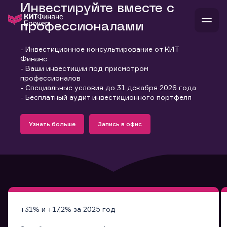
Инвестируйте вместе с
профессионалами
- Инвестиционное консультирование от КИТ
В
Финанс
Войти
Стать клиентом
- Ваши инвестиции под присмотром
Л
профессионалов
- Специальные условия до 31 декабря 2026 года
В
В
В
инвестиции
- Бесплатный аудит инвестиционного портфеля
банкам и компаниям
Подробнее
Запись в офис
о компании
Узнать больше
Запись в офис
поддержка
Узнать больше
Запись в офис
и
о 
п
тарифы
с 
н
и
г
к
т
ан
ка
н
и
п
ба
м
у
во
до
р
о
д
+31% и +17,2% за 2025 год