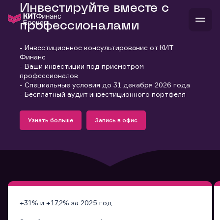
Инвестируйте вместе с
профессионалами
- Инвестиционное консультирование от КИТ
В
Финанс
Войти
Стать клиентом
- Ваши инвестиции под присмотром
Л
профессионалов
- Специальные условия до 31 декабря 2026 года
В
В
В
инвестиции
- Бесплатный аудит инвестиционного портфеля
банкам и компаниям
Подробнее
Запись в офис
о компании
Узнать больше
Запись в офис
поддержка
Узнать больше
Запись в офис
и
о 
п
тарифы
с 
н
и
г
к
т
ан
ка
н
и
п
ба
м
у
во
до
р
о
д
+31% и +17,2% за 2025 год