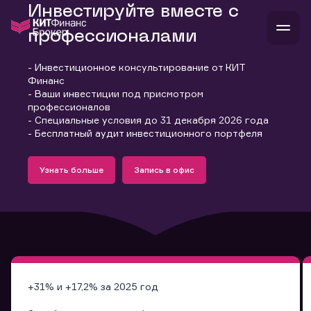
Инвестируйте вместе с
профессионалами
- Инвестиционное консультирование от КИТ
В
Финанс
Войти
Стать клиентом
- Ваши инвестиции под присмотром
Л
профессионалов
- Специальные условия до 31 декабря 2026 года
В
В
В
инвестиции
- Бесплатный аудит инвестиционного портфеля
банкам и компаниям
Подробнее
Запись в офис
о компании
Узнать больше
Запись в офис
поддержка
Узнать больше
Запись в офис
и
о 
п
тарифы
с 
н
и
г
к
т
ан
ка
н
и
п
ба
м
у
во
до
р
о
д
+31% и +17,2% за 2025 год