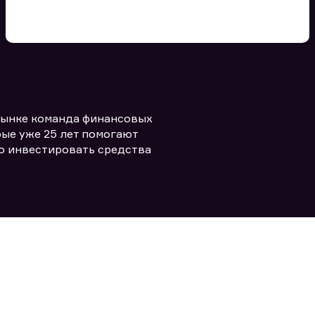
Вы можете добавить файл
формата doc, xls, pdf, txt, не
превышающий размера 5мб
рынке команда финансовых
Заполняя форму вы даете согласие
политикой конфиденциальности и
править заявку
ые уже 25 лет помогают
правилами
о инвестировать средства