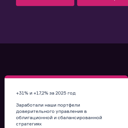
Узнать больше
Запись в офис
Подробнее
Запись в офис
+31% и +17,2% за 2025 год
Заработали наши портфели
доверительного управления в
облигационной и сбалансированной
стратегиях