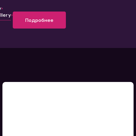
y
lery
Подробнее