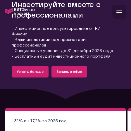
Инвестируйте вместе с
профессионалами
- Инвестиционное консультирование от КИТ
В
Финанс
Войти
Стать клиентом
- Ваши инвестиции под присмотром
Л
профессионалов
- Специальные условия до 31 декабря 2026 года
В
В
В
инвестиции
- Бесплатный аудит инвестиционного портфеля
банкам и компаниям
Подробнее
Запись в офис
о компании
Узнать больше
Запись в офис
поддержка
Узнать больше
Запись в офис
и
о 
п
тарифы
с 
н
и
г
к
т
ан
ка
н
и
п
ба
м
у
во
до
р
о
д
+31% и +17,2% за 2025 год