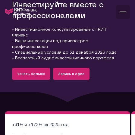
Инвестируйте вместе с
профессионалами
- Инвестиционное консультирование от КИТ
В
Финанс
Войти
Стать клиентом
- Ваши инвестиции под присмотром
Л
профессионалов
- Специальные условия до 31 декабря 2026 года
В
В
В
инвестиции
- Бесплатный аудит инвестиционного портфеля
банкам и компаниям
Подробнее
Запись в офис
о компании
Узнать больше
Запись в офис
поддержка
Узнать больше
Запись в офис
и
о 
п
тарифы
с 
н
и
г
к
т
ан
ка
н
и
п
ба
м
у
во
до
р
о
д
+31% и +17,2% за 2025 год