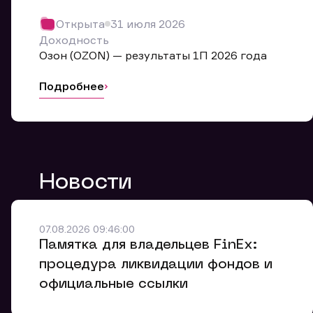
Обр
Открыта
31 июля 2026
Мы буде
Доходность
Оставьте
Озон (OZON) — результаты 1П 2026 года
ближайш
Подробнее
Но
Ф
Новости
Em
Обр
Обр
Обр
Заяв
Мо
07.08.2026 09:46:00
Спасибо
Спасибо
Памятка для владельцев FinEx:
Ваше об
Спасибо!
ближайш
ближайш
процедура ликвидации фондов и
Ко
официальные ссылки