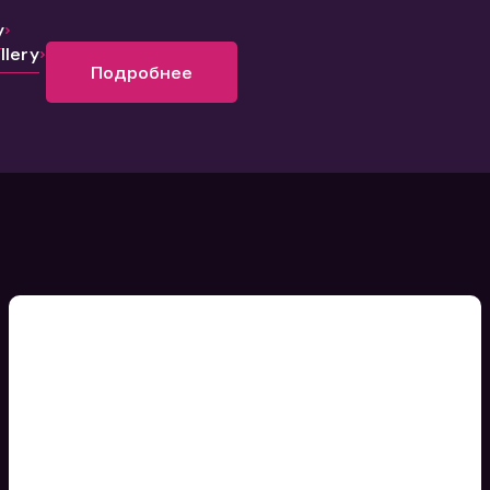
y
lery
Подробнее