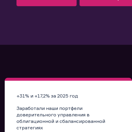
Узнать больше
Запись в офис
Подробнее
Запись в офис
+31% и +17,2% за 2025 год
Заработали наши портфели
доверительного управления в
облигационной и сбалансированной
стратегиях