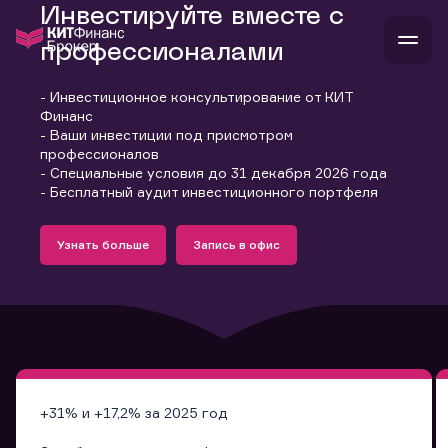
Инвестируйте вместе с
профессионалами
- Инвестиционное консультирование от КИТ
В
Финанс
Войти
Стать клиентом
- Ваши инвестиции под присмотром
Л
профессионалов
- Специальные условия до 31 декабря 2026 года
В
В
В
инвестиции
- Бесплатный аудит инвестиционного портфеля
банкам и компаниям
Подробнее
Запись в офис
о компании
Узнать больше
Запись в офис
поддержка
Узнать больше
Запись в офис
и
о 
п
тарифы
с 
н
и
г
к
т
ан
ка
н
и
п
ба
м
у
во
до
р
о
д
+31% и +17,2% за 2025 год