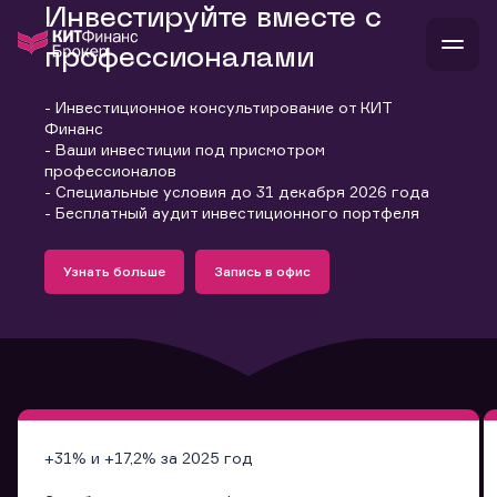
Инвестируйте вместе с
профессионалами
- Инвестиционное консультирование от КИТ
В
Финанс
Войти
Стать клиентом
- Ваши инвестиции под присмотром
Л
профессионалов
- Специальные условия до 31 декабря 2026 года
В
В
В
инвестиции
- Бесплатный аудит инвестиционного портфеля
банкам и компаниям
Подробнее
Запись в офис
о компании
Узнать больше
Запись в офис
поддержка
Узнать больше
Запись в офис
и
о 
п
тарифы
с 
н
и
г
к
т
ан
ка
н
и
п
ба
м
у
во
до
р
о
д
+31% и +17,2% за 2025 год