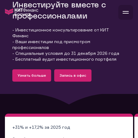
Инвестируйте вместе с
профессионалами
- Инвестиционное консультирование от КИТ
В
Финанс
Войти
Стать клиентом
- Ваши инвестиции под присмотром
Л
профессионалов
- Специальные условия до 31 декабря 2026 года
В
В
В
инвестиции
- Бесплатный аудит инвестиционного портфеля
банкам и компаниям
Подробнее
Запись в офис
о компании
Узнать больше
Запись в офис
поддержка
Узнать больше
Запись в офис
и
о 
п
тарифы
с 
н
и
г
к
т
ан
ка
н
и
п
ба
м
у
во
до
р
о
д
+31% и +17,2% за 2025 год