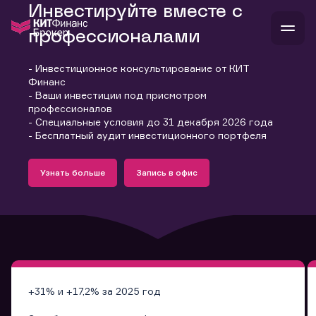
Инвестируйте вместе с
профессионалами
- Инвестиционное консультирование от КИТ
В
Финанс
Войти
Стать клиентом
- Ваши инвестиции под присмотром
Л
профессионалов
- Специальные условия до 31 декабря 2026 года
В
В
В
инвестиции
- Бесплатный аудит инвестиционного портфеля
банкам и компаниям
Подробнее
Запись в офис
о компании
Узнать больше
Запись в офис
поддержка
Узнать больше
Запись в офис
и
о 
п
тарифы
с 
н
и
г
к
т
ан
ка
н
и
п
ба
м
у
во
до
р
о
д
+31% и +17,2% за 2025 год