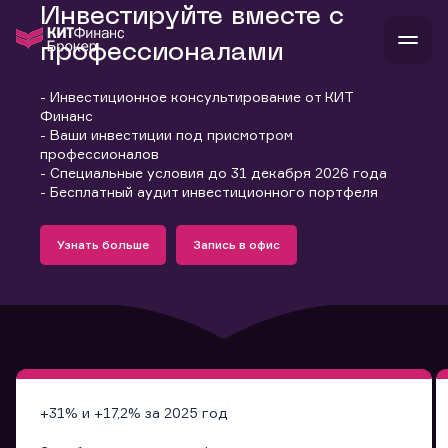
Инвестируйте вместе с
профессионалами
- Инвестиционное консультирование от КИТ
В
Финанс
Войти
Стать клиентом
- Ваши инвестиции под присмотром
Л
профессионалов
- Специальные условия до 31 декабря 2026 года
В
В
В
инвестиции
- Бесплатный аудит инвестиционного портфеля
банкам и компаниям
Подробнее
Запись в офис
о компании
Узнать больше
Запись в офис
поддержка
Узнать больше
Запись в офис
и
о 
п
тарифы
с 
н
и
г
к
т
ан
ка
н
и
п
ба
м
у
во
до
р
о
д
+31% и +17,2% за 2025 год