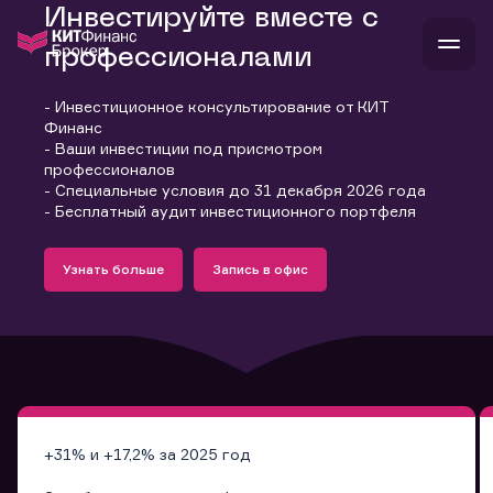
Инвестируйте вместе с
профессионалами
- Инвестиционное консультирование от КИТ
В
Финанс
Войти
Стать клиентом
- Ваши инвестиции под присмотром
Л
профессионалов
- Специальные условия до 31 декабря 2026 года
В
В
В
инвестиции
- Бесплатный аудит инвестиционного портфеля
банкам и компаниям
Подробнее
Запись в офис
о компании
Узнать больше
Запись в офис
поддержка
Узнать больше
Запись в офис
и
о 
п
тарифы
с 
н
и
г
к
т
ан
ка
н
и
п
ба
м
у
во
до
р
о
д
+31% и +17,2% за 2025 год