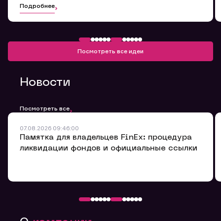
Подробнее
Посмотреть все идеи
Новости
Посмотреть все
07.08.2026 09:46:00
Памятка для владельцев FinEx: процедура
Обращение в компанию
ликвидации фондов и официальные ссылки
Мы будем признательны Вам за улучшение качества
обслуживания.
Оставьте заявку здесь, мы обязательно ее
рассмотрим и ответим Вам в ближайшее время.
Номер договора