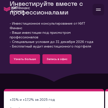
Инвестируйте вместе с
профессионалами
- Инвестиционное консультирование от КИТ
В
Финанс
Войти
Стать клиентом
- Ваши инвестиции под присмотром
Л
профессионалов
- Специальные условия до 31 декабря 2026 года
В
В
В
инвестиции
- Бесплатный аудит инвестиционного портфеля
банкам и компаниям
Подробнее
Запись в офис
о компании
Узнать больше
Запись в офис
поддержка
Узнать больше
Запись в офис
и
о 
п
тарифы
с 
н
и
г
к
т
ан
ка
н
и
п
ба
м
у
во
до
р
о
д
+31% и +17,2% за 2025 год