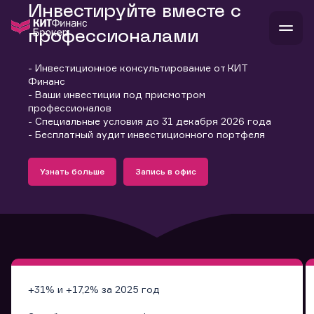
Инвестируйте вместе с
профессионалами
- Инвестиционное консультирование от КИТ
В
Финанс
Войти
Стать клиентом
- Ваши инвестиции под присмотром
Л
профессионалов
- Специальные условия до 31 декабря 2026 года
В
В
В
инвестиции
- Бесплатный аудит инвестиционного портфеля
банкам и компаниям
Подробнее
Запись в офис
о компании
Узнать больше
Запись в офис
поддержка
Узнать больше
Запись в офис
и
о 
п
тарифы
с 
н
и
г
к
т
ан
ка
н
и
п
ба
м
у
во
до
р
о
д
+31% и +17,2% за 2025 год