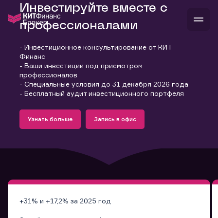
Инвестируйте вместе с
профессионалами
- Инвестиционное консультирование от КИТ
В
Финанс
Войти
Стать клиентом
- Ваши инвестиции под присмотром
Л
профессионалов
- Специальные условия до 31 декабря 2026 года
В
В
В
инвестиции
- Бесплатный аудит инвестиционного портфеля
банкам и компаниям
Подробнее
Запись в офис
о компании
Узнать больше
Запись в офис
поддержка
Узнать больше
Запись в офис
и
о 
п
тарифы
с 
н
и
г
к
т
ан
ка
н
и
п
ба
м
у
во
до
р
о
д
+31% и +17,2% за 2025 год