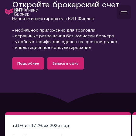
Откройте брокерский счет
Начните инвестировать с КИТ Финанс:
- мобильное приложение для торговли
В
Войти
Стать клиентом
- первичные размещения без комиссии брокера
- удобные тарифы для сделок на срочном рынке
Л
- инвестиционное консультирование
В
В
В
инвестиции
банкам и компаниям
Подробнее
Запись в офис
о компании
Узнать больше
Запись в офис
поддержка
Узнать больше
Запись в офис
и
о 
п
тарифы
с 
н
и
г
к
т
ан
ка
н
и
п
ба
м
у
во
до
р
о
д
+31% и +17,2% за 2025 год