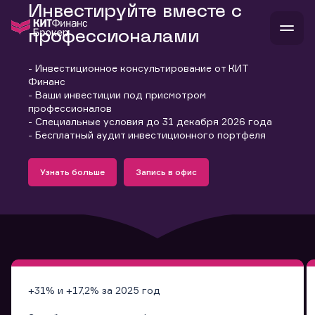
Инвестируйте вместе с
профессионалами
- Инвестиционное консультирование от КИТ
В
Финанс
Войти
Стать клиентом
- Ваши инвестиции под присмотром
Л
профессионалов
- Специальные условия до 31 декабря 2026 года
В
В
В
инвестиции
- Бесплатный аудит инвестиционного портфеля
банкам и компаниям
Подробнее
Запись в офис
о компании
Узнать больше
Запись в офис
поддержка
Узнать больше
Запись в офис
и
о 
п
тарифы
с 
н
и
г
к
т
ан
ка
н
и
п
ба
м
у
во
до
р
о
д
+31% и +17,2% за 2025 год