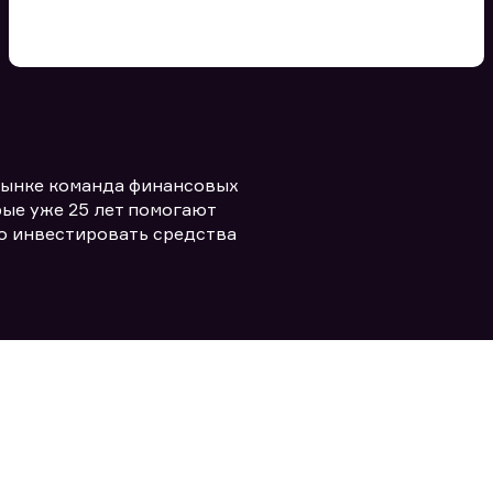
Вы можете добавить файл
формата doc, xls, pdf, txt, не
превышающий размера 5мб
рынке команда финансовых
Заполняя форму вы даете согласие
политикой конфиденциальности и
править заявку
ые уже 25 лет помогают
правилами
о инвестировать средства