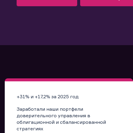
Узнать больше
Запись в офис
Подробнее
Запись в офис
+31% и +17,2% за 2025 год
Заработали наши портфели
доверительного управления в
облигационной и сбалансированной
стратегиях