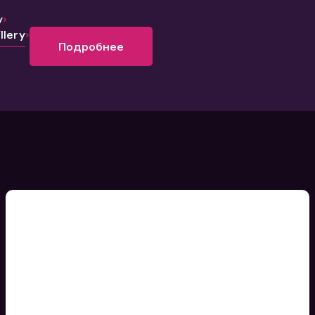
y
lery
Подробнее