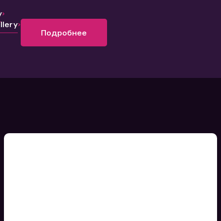
y
lery
Подробнее