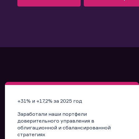
Узнать больше
Запись в офис
Подробнее
Запись в офис
+31% и +17,2% за 2025 год
Заработали наши портфели
доверительного управления в
облигационной и сбалансированной
стратегиях