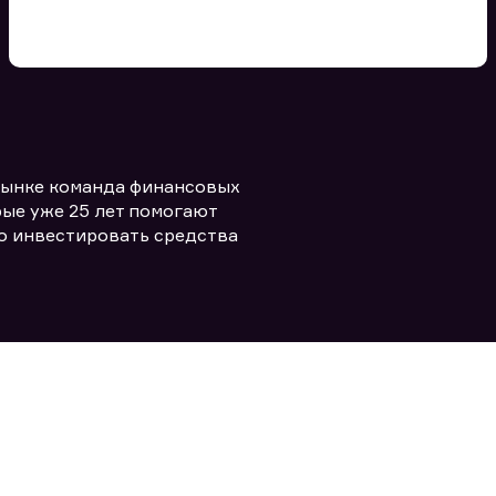
Вы можете добавить файл
формата doc, xls, pdf, txt, не
превышающий размера 5мб
рынке команда финансовых
Заполняя форму вы даете согласие
политикой конфиденциальности и
править заявку
ые уже 25 лет помогают
правилами
о инвестировать средства