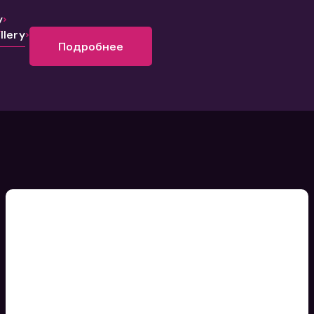
y
lery
Подробнее