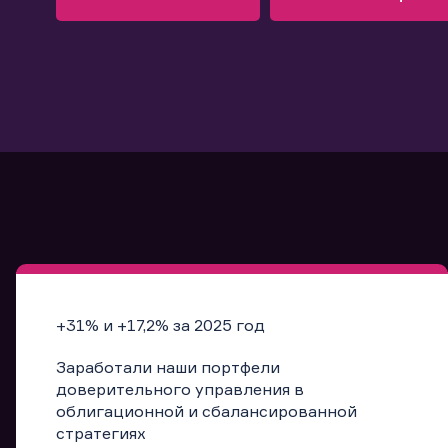
Узнать больше
Запись в офис
Подробнее
Запись в офис
+31% и +17,2% за 2025 год
Заработали наши портфели
доверительного управления в
облигационной и сбалансированной
стратегиях