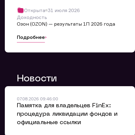
Обр
Открыта
31 июля 2026
Мы буде
Доходность
Оставьте
Озон (OZON) — результаты 1П 2026 года
ближайш
Подробнее
Но
Ф
Новости
Em
Обр
Обр
Обр
Заяв
Мо
07.08.2026 09:46:00
Спасибо
Спасибо
Памятка для владельцев FinEx:
Ваше об
Спасибо!
ближайш
ближайш
процедура ликвидации фондов и
Ко
официальные ссылки