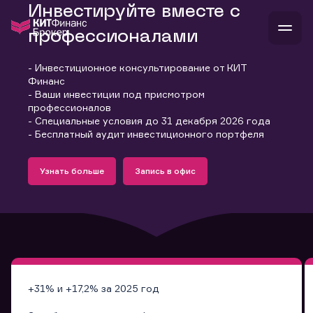
Инвестируйте вместе с
профессионалами
- Инвестиционное консультирование от КИТ
В
Финанс
Войти
Стать клиентом
- Ваши инвестиции под присмотром
Л
профессионалов
- Специальные условия до 31 декабря 2026 года
В
В
В
инвестиции
- Бесплатный аудит инвестиционного портфеля
банкам и компаниям
Подробнее
Запись в офис
о компании
Узнать больше
Запись в офис
поддержка
Узнать больше
Запись в офис
и
о 
п
тарифы
с 
н
и
г
к
т
ан
ка
н
и
п
ба
м
у
во
до
р
о
д
+31% и +17,2% за 2025 год