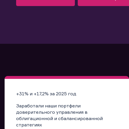
Узнать больше
Запись в офис
Подробнее
Запись в офис
+31% и +17,2% за 2025 год
Заработали наши портфели
доверительного управления в
облигационной и сбалансированной
стратегиях