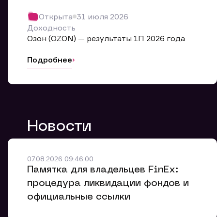
Обр
Открыта
31 июля 2026
Мы буде
Доходность
Оставьте
Озон (OZON) — результаты 1П 2026 года
ближайш
Подробнее
Но
Ф
Новости
Em
Обр
Обр
Обр
Заяв
Мо
07.08.2026 09:46:00
Спасибо
Спасибо
Памятка для владельцев FinEx:
Ваше об
Спасибо!
ближайш
ближайш
процедура ликвидации фондов и
Ко
официальные ссылки