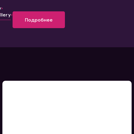
y
lery
Подробнее