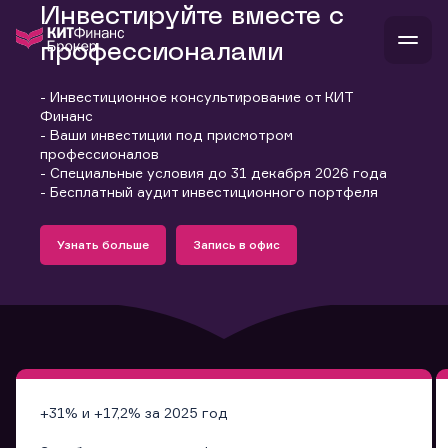
Инвестируйте вместе с
профессионалами
- Инвестиционное консультирование от КИТ
В
Финанс
Войти
Стать клиентом
- Ваши инвестиции под присмотром
Л
профессионалов
- Специальные условия до 31 декабря 2026 года
В
В
В
инвестиции
- Бесплатный аудит инвестиционного портфеля
банкам и компаниям
Подробнее
Запись в офис
о компании
Узнать больше
Запись в офис
поддержка
Узнать больше
Запись в офис
и
о 
п
тарифы
с 
н
и
г
к
т
ан
ка
н
и
п
ба
м
у
во
до
р
о
д
+31% и +17,2% за 2025 год