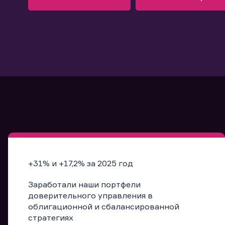
Узнать больше
Запись в офис
Подробнее
Запись в офис
+31% и +17,2% за 2025 год
Заработали наши портфели
доверительного управления в
облигационной и сбалансированной
стратегиях