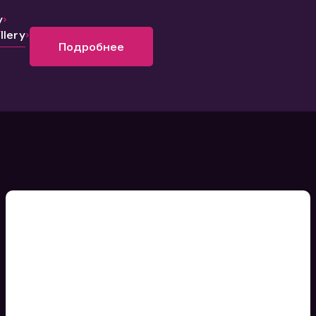
y
lery
Подробнее