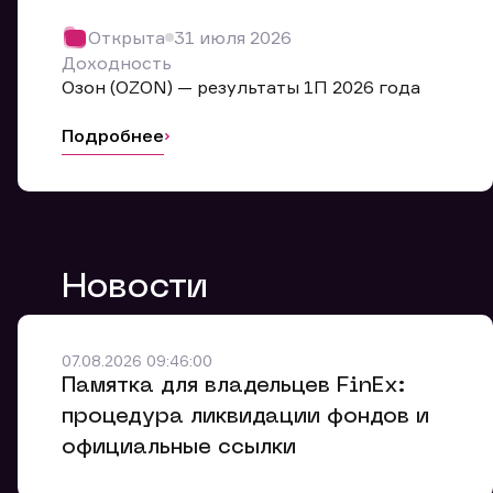
Обр
Открыта
31 июля 2026
Мы буде
Доходность
Оставьте
Озон (OZON) — результаты 1П 2026 года
ближайш
Подробнее
Но
Ф
Новости
Em
Обр
Обр
Обр
Заяв
Мо
07.08.2026 09:46:00
Спасибо
Спасибо
Памятка для владельцев FinEx:
Ваше об
Спасибо!
ближайш
ближайш
процедура ликвидации фондов и
Ко
официальные ссылки