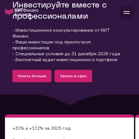
Инвестируйте вместе с
профессионалами
- Инвестиционное консультирование от КИТ
В
Финанс
Войти
Стать клиентом
- Ваши инвестиции под присмотром
Л
профессионалов
- Специальные условия до 31 декабря 2026 года
В
В
В
инвестиции
- Бесплатный аудит инвестиционного портфеля
банкам и компаниям
Подробнее
Запись в офис
о компании
Узнать больше
Запись в офис
поддержка
Узнать больше
Запись в офис
и
о 
п
тарифы
с 
н
и
г
к
т
ан
ка
н
и
п
ба
м
у
во
до
р
о
д
+31% и +17,2% за 2025 год