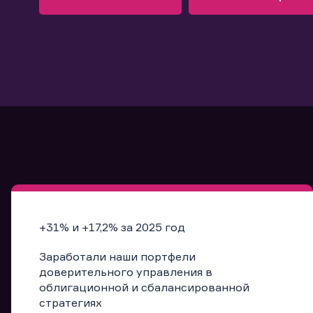
Узнать больше
Запись в офис
Подробнее
Запись в офис
+31% и +17,2% за 2025 год
Заработали наши портфели
доверительного управления в
облигационной и сбалансированной
стратегиях