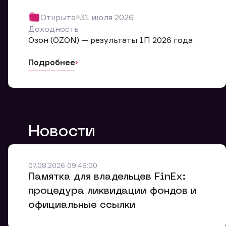
Обр
Открыта
31 июля 2026
Мы буде
Доходность
Оставьте
Озон (OZON) — результаты 1П 2026 года
ближайш
Подробнее
Но
Ф
Новости
Em
Обр
Обр
Обр
Заяв
Мо
07.08.2026 09:46:00
Спасибо
Спасибо
Памятка для владельцев FinEx:
Ваше об
Спасибо!
ближайш
ближайш
процедура ликвидации фондов и
Ко
официальные ссылки