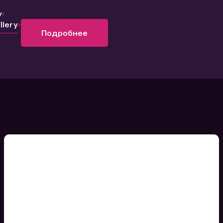
y
lery
Подробнее