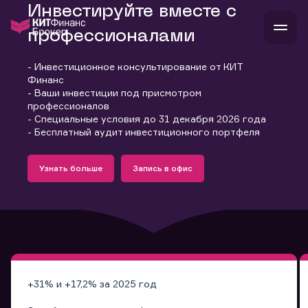
Инвестируйте вместе с
профессионалами
- Инвестиционное консультирование от КИТ
В
Финанс
Войти
Стать клиентом
- Ваши инвестиции под присмотром
Л
профессионалов
- Специальные условия до 31 декабря 2026 года
В
В
В
инвестиции
- Бесплатный аудит инвестиционного портфеля
банкам и компаниям
Подробнее
Запись в офис
о компании
Узнать больше
Запись в офис
поддержка
Узнать больше
Запись в офис
и
о 
п
тарифы
с 
н
и
г
к
т
ан
ка
н
и
п
ба
м
у
во
до
р
о
д
+31% и +17,2% за 2025 год