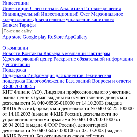
Инвестиции
Инвестиции
С чего начать
Аналитика
Готовые решения
Индивидуальный Инвестиционный Счет
Маржинальное
кредитование
Доверительное управление капиталом
Банкам
Тарифы
App store
Google play
RuStore
AppGallery
О компании
Новости
Контакты
Карьера в компании
Партнерам
Удостоверяющий центр
Раскрытие обязательной информации
Депозитарий
Поддержка
Поддержка
Информация для клиентов
Техническая
поддержка
Налогообложение
База знаний
Вопросы и ответы
8 800 700-00-55
КИТ Финанс (АО). Лицензии профессионального участника
рынка ценных бумаг выданы на осуществление: дилерской
деятельности № 040-06539-010000 от 14.10.2003 (выдана
ФКЦБ России), брокерской деятельности № 040-06525-100000
от 14.10.2003 (выдана ФКЦБ России), деятельности по
управлению ценными бумагами № 040-13670-001000 от
26.04.2012 (выдана ФСФР России), депозитарной
деятельности № 040-06467-000100 от 03.10.2003 (выдана
ФКЦБ России). Без ограничения срока действия.