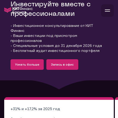
Инвестируйте вместе с
профессионалами
- Инвестиционное консультирование от КИТ
В
Финанс
Войти
Стать клиентом
- Ваши инвестиции под присмотром
Л
профессионалов
- Специальные условия до 31 декабря 2026 года
В
В
В
инвестиции
- Бесплатный аудит инвестиционного портфеля
банкам и компаниям
Подробнее
Запись в офис
о компании
Узнать больше
Запись в офис
поддержка
Узнать больше
Запись в офис
и
о 
п
тарифы
с 
н
и
г
к
т
ан
ка
н
и
п
ба
м
у
во
до
р
о
д
+31% и +17,2% за 2025 год