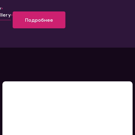
y
lery
Подробнее