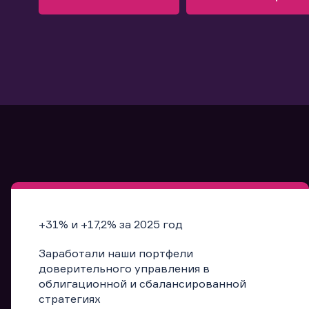
Узнать больше
Запись в офис
Подробнее
Запись в офис
+31% и +17,2% за 2025 год
Заработали наши портфели
доверительного управления в
облигационной и сбалансированной
стратегиях