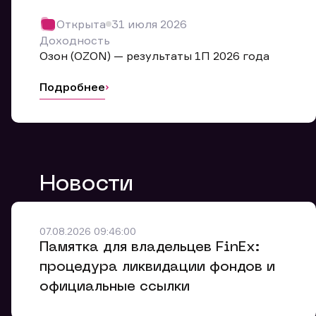
Обр
Открыта
31 июля 2026
Мы буде
Доходность
Оставьте
Озон (OZON) — результаты 1П 2026 года
ближайш
Подробнее
Но
Ф
Новости
Em
Обр
Обр
Обр
Заяв
Мо
07.08.2026 09:46:00
Спасибо
Спасибо
Памятка для владельцев FinEx:
Ваше об
Спасибо!
ближайш
ближайш
процедура ликвидации фондов и
Ко
официальные ссылки