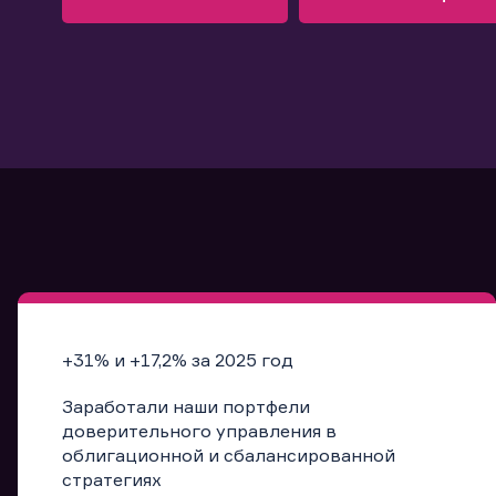
Узнать больше
Запись в офис
Подробнее
Запись в офис
+31% и +17,2% за 2025 год
Заработали наши портфели
доверительного управления в
облигационной и сбалансированной
стратегиях