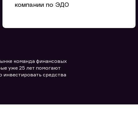
компании по ЭДО
Вы можете добавить файл
формата doc, xls, pdf, txt, не
превышающий размера 5мб
Заполняя форму вы даете согласие
рынке команда финансовых
политикой конфиденциальности и
править заявку
правилами
ые уже 25 лет помогают
о инвестировать средства