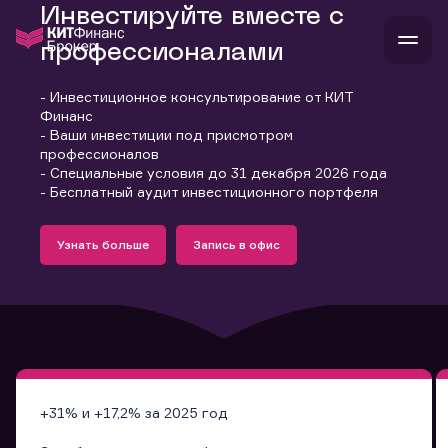
Инвестируйте вместе с
профессионалами
- Инвестиционное консультирование от КИТ
В
Финанс
Войти
Стать клиентом
- Ваши инвестиции под присмотром
Л
профессионалов
- Специальные условия до 31 декабря 2026 года
В
В
В
инвестиции
- Бесплатный аудит инвестиционного портфеля
банкам и компаниям
Подробнее
Запись в офис
о компании
Узнать больше
Запись в офис
поддержка
Узнать больше
Запись в офис
и
о 
п
тарифы
с 
н
и
г
к
т
ан
ка
н
и
п
ба
м
у
во
до
р
о
д
+31% и +17,2% за 2025 год