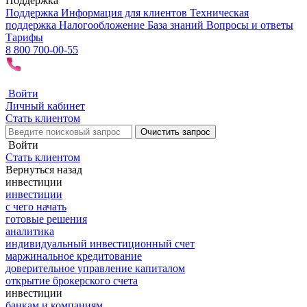
Поддержка
Поддержка
Информация для клиентов
Техническая
поддержка
Налогообложение
База знаний
Вопросы и ответы
Тарифы
8 800 700-00-55
Войти
Личный кабинет
Стать клиентом
Очистить запрос
Войти
Стать клиентом
Вернуться назад
инвестиции
инвестиции
с чего начать
готовые решения
аналитика
индивидуальный инвестиционный счет
маржинальное кредитование
доверительное управление капиталом
открытие брокерского счета
инвестиции
банкам и компаниям