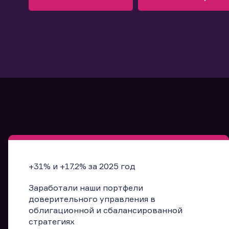
Узнать больше
Запись в офис
Подробнее
Запись в офис
+31% и +17,2% за 2025 год
Заработали наши портфели
доверительного управления в
облигационной и сбалансированной
стратегиях