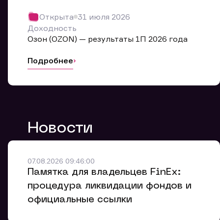
Обр
Открыта
31 июля 2026
Мы буде
Доходность
Оставьте
Озон (OZON) — результаты 1П 2026 года
ближайш
Подробнее
Но
Ф
Новости
Em
Обр
Обр
Обр
Заяв
Мо
07.08.2026 09:46:00
Спасибо
Спасибо
Памятка для владельцев FinEx:
Ваше об
Спасибо!
ближайш
ближайш
процедура ликвидации фондов и
Ко
официальные ссылки