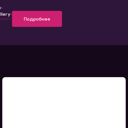
y
lery
Подробнее