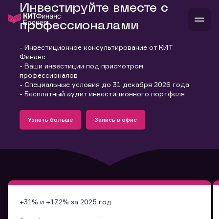
Инвестируйте вместе с
профессионалами
- Инвестиционное консультирование от КИТ
В
Финанс
Войти
Стать клиентом
- Ваши инвестиции под присмотром
Л
профессионалов
- Специальные условия до 31 декабря 2026 года
В
В
В
инвестиции
- Бесплатный аудит инвестиционного портфеля
банкам и компаниям
Подробнее
Запись в офис
о компании
Узнать больше
Запись в офис
поддержка
Узнать больше
Запись в офис
и
о 
п
тарифы
с 
н
и
г
к
т
ан
ка
н
и
п
ба
м
у
во
до
р
о
д
+31% и +17,2% за 2025 год