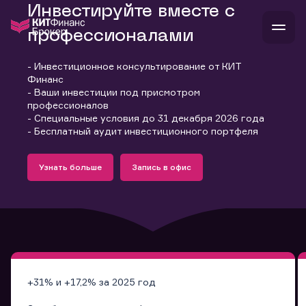
Инвестируйте вместе с
профессионалами
- Инвестиционное консультирование от КИТ
В
Финанс
Войти
Стать клиентом
- Ваши инвестиции под присмотром
Л
профессионалов
- Специальные условия до 31 декабря 2026 года
В
В
В
инвестиции
- Бесплатный аудит инвестиционного портфеля
банкам и компаниям
Подробнее
Запись в офис
о компании
Узнать больше
Запись в офис
поддержка
Узнать больше
Запись в офис
и
о 
п
тарифы
с 
н
и
г
к
т
ан
ка
н
и
п
ба
м
у
во
до
р
о
д
+31% и +17,2% за 2025 год