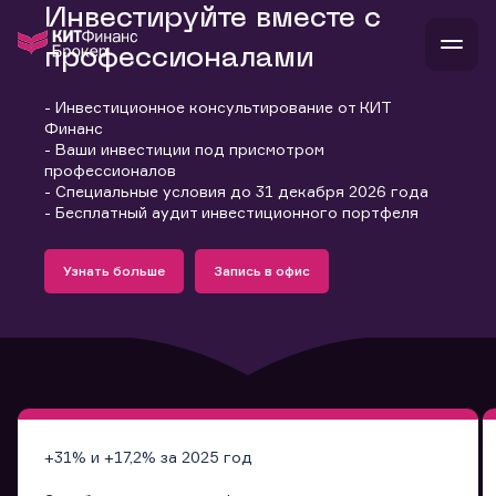
Инвестируйте вместе с
профессионалами
- Инвестиционное консультирование от КИТ
В
Финанс
Войти
Стать клиентом
- Ваши инвестиции под присмотром
Л
профессионалов
- Специальные условия до 31 декабря 2026 года
В
В
В
инвестиции
- Бесплатный аудит инвестиционного портфеля
банкам и компаниям
Подробнее
Запись в офис
о компании
Узнать больше
Запись в офис
поддержка
Узнать больше
Запись в офис
и
о 
п
тарифы
с 
н
и
г
к
т
ан
ка
н
и
п
ба
м
у
во
до
р
о
д
+31% и +17,2% за 2025 год